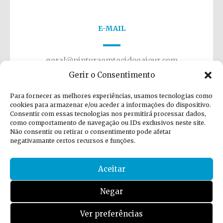
E-MAIL
geral@pinturaemtecidoeajour.com
Gerir o Consentimento
Para fornecer as melhores experiências, usamos tecnologias como
cookies para armazenar e/ou aceder a informações do dispositivo.
Consentir com essas tecnologias nos permitirá processar dados,
como comportamento de navegação ou IDs exclusivos neste site.
Não consentir ou retirar o consentimento pode afetar
negativamante certos recursos e funções.
Aceitar
Todos os direitos reservados 2011-2024 Pintura de
Tecido. Desenvolvido por
3RINDADE
.
Negar
Política de Privacidade
|
Política de Cookies
|
Resolução de Litígios
|
Livro de Reclamações
Ver preferências