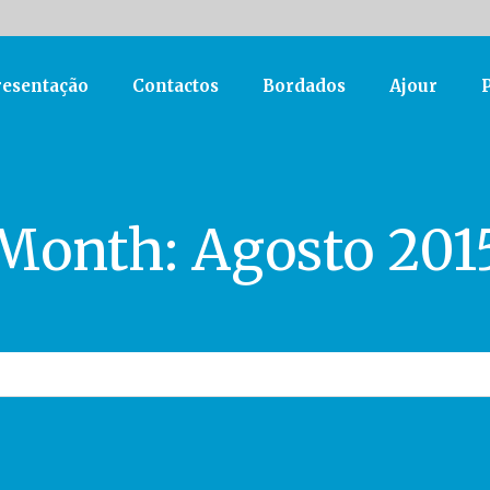
esentação
Contactos
Bordados
Ajour
Month:
Agosto 201