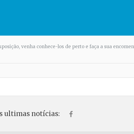
sposição, venha conhece-los de perto e faça a sua encome
s ultimas notícias: